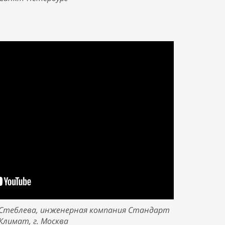
Стеблева,
и
нженерная компания Стандарт
Климат,
г. Москва