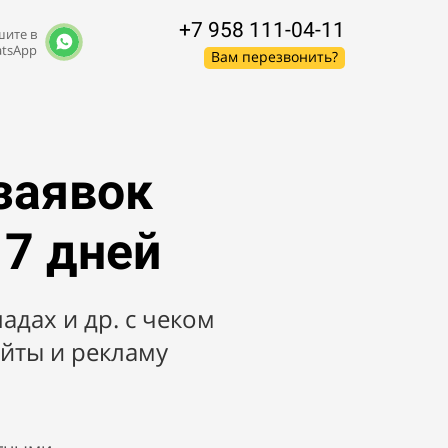
+7 958 111-04-11
ите в
tsApp
Вам перезвонить?
заявок
 7 дней
адах и др. с чеком
айты и рекламу