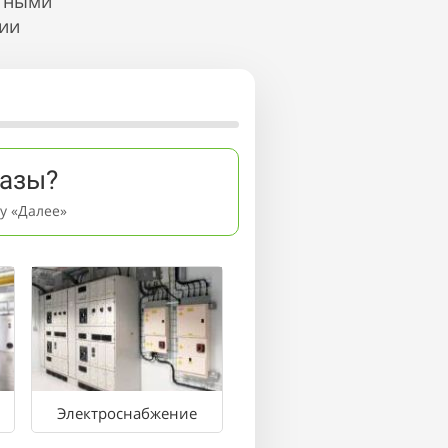
етными
ии
Работаю
с инженерными
компаниями
в Москве, СПб
регионах
казы?
у «Далее»
Антон Романенко
Электроснабжение
Маркетолог по инженерии