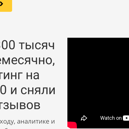
00 тысяч
емесячно,
тинг на
0 и сняли
отзывов
оду, аналитике и