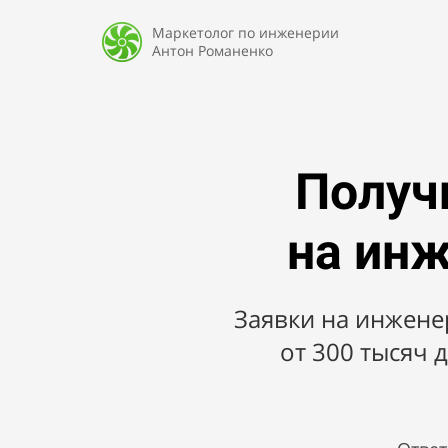
Маркетолог по инженерии
Антон Романенко
Получ
на
инж
Заявки на инженер
от
300 тысяч 