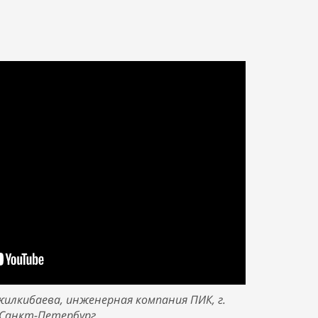
жилкибаева,
и
нженерная компания ПИК,
г.
Санкт-Петербург